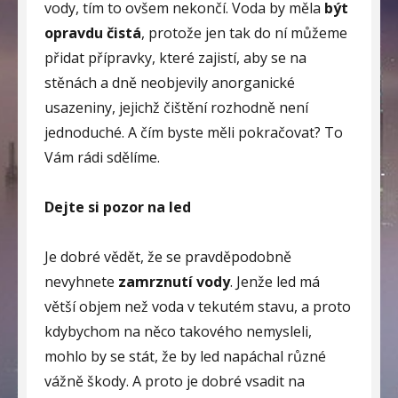
vody, tím to ovšem nekončí. Voda by měla
být
opravdu čistá
, protože jen tak do ní můžeme
přidat přípravky, které zajistí, aby se na
stěnách a dně neobjevily anorganické
usazeniny, jejichž čištění rozhodně není
jednoduché. A čím byste měli pokračovat? To
Vám rádi sdělíme.
Dejte si pozor na led
Je dobré vědět, že se pravděpodobně
nevyhnete
zamrznutí vody
. Jenže led má
větší objem než voda v tekutém stavu, a proto
kdybychom na něco takového nemysleli,
mohlo by se stát, že by led napáchal různé
vážně škody. A proto je dobré vsadit na