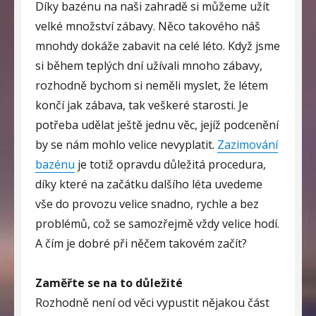
Díky bazénu na naši zahradě si můžeme užít
velké množství zábavy. Něco takového náš
mnohdy dokáže zabavit na celé léto. Když jsme
si během teplých dní užívali mnoho zábavy,
rozhodně bychom si neměli myslet, že létem
končí jak zábava, tak veškeré starosti. Je
potřeba udělat ještě jednu věc, jejíž podcenění
by se nám mohlo velice nevyplatit.
Zazimování
bazénu
je totiž opravdu důležitá procedura,
díky které na začátku dalšího léta uvedeme
vše do provozu velice snadno, rychle a bez
problémů, což se samozřejmě vždy velice hodí.
A čím je dobré při něčem takovém začít?
Zaměřte se na to důležité
Rozhodně není od věci vypustit nějakou část