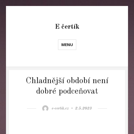
E čertík
MENU
Chladnější období není
dobré podceňovat
Author
Posted
e-certik.cz
2.5.2023
on