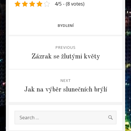
4/5 - (8 votes)
CATEGORIES
BYDLENÍ
Navigace
PREVIOUS
pro
Previous
Zázrak se žlutými květy
post:
příspěvek
NEXT
Next
Jak na výběr slunečních brýlí
post:
SEARC
Search
for: