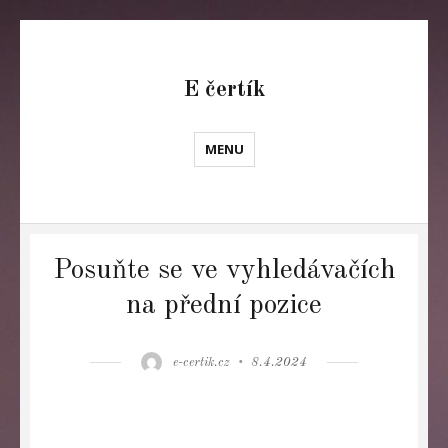
E čertík
MENU
Posuňte se ve vyhledávačích
na přední pozice
Author
Posted
e-certik.cz
8.4.2024
on