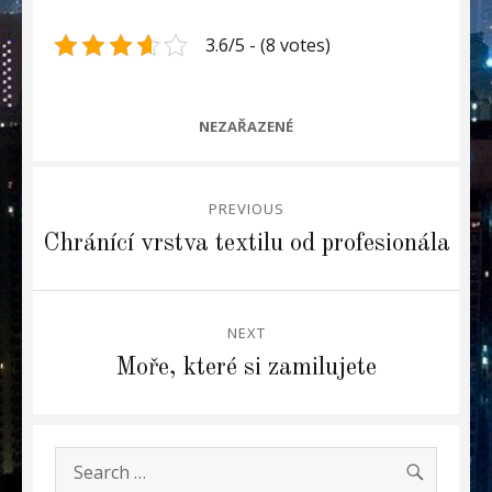
3.6/5 - (8 votes)
CATEGORIES
NEZAŘAZENÉ
Navigace
PREVIOUS
pro
Previous
Chránící vrstva textilu od profesionála
post:
příspěvek
NEXT
Next
Moře, které si zamilujete
post:
SEARC
Search