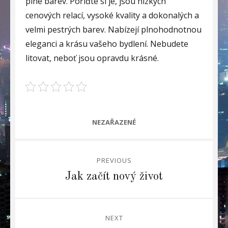
plné barev. Pořiďte si je, jsou nízkých
cenových relací, vysoké kvality a dokonalých a
velmi pestrých barev. Nabízejí plnohodnotnou
eleganci a krásu vašeho bydlení. Nebudete
litovat, neboť jsou opravdu krásné.
CATEGORIES
NEZAŘAZENÉ
Navigace
PREVIOUS
pro
Previous
Jak začít nový život
post:
příspěvek
NEXT