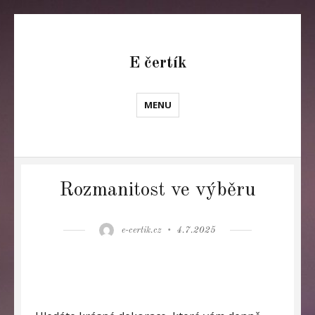
E čertík
MENU
Rozmanitost ve výběru
Author
Posted
e-certik.cz
4.7.2025
on