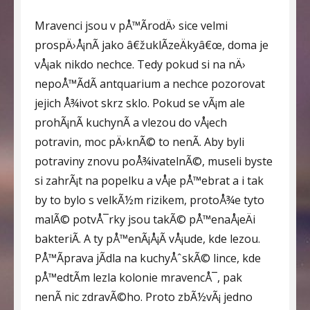
Mravenci jsou v pÅ™Ã­rodÄ› sice velmi
prospÄ›Å¡nÃ­ jako â€žuklÃ­zeÄkyâ€œ, doma je
vÅ¡ak nikdo nechce. Tedy pokud si na nÄ›
nepoÅ™Ã­dÃ­ antquarium a nechce pozorovat
jejich Å¾ivot skrz sklo. Pokud se vÃ¡m ale
prohÃ¡nÃ­ kuchynÃ­ a vlezou do vÅ¡ech
potravin, moc pÄ›knÃ© to nenÃ­. Aby byli
potraviny znovu poÅ¾ivatelnÃ©, museli byste
si zahrÃ¡t na popelku a vÅ¡e pÅ™ebrat a i tak
by to bylo s velkÃ½m rizikem, protoÅ¾e tyto
malÃ© potvÅ¯rky jsou takÃ© pÅ™enaÅ¡eÄi
bakteriÃ­. A ty pÅ™enÃ¡Å¡Ã­ vÅ¡ude, kde lezou.
PÅ™Ã­prava jÃ­dla na kuchyÅˆskÃ© lince, kde
pÅ™edtÃ­m lezla kolonie mravencÅ¯, pak
nenÃ­ nic zdravÃ©ho. Proto zbÃ½vÃ¡ jedno