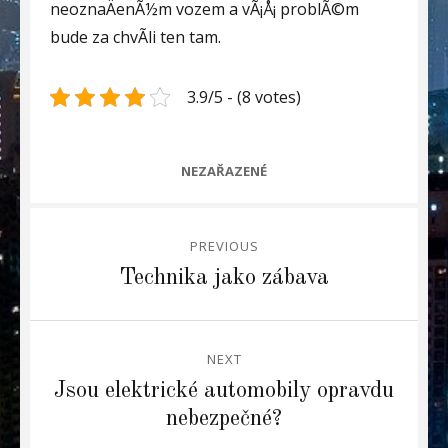
neoznaÄenÃ½m vozem a vÃ¡Å¡ problÃ©m
bude za chvÃ­li ten tam.
3.9/5 - (8 votes)
CATEGORIES
NEZAŘAZENÉ
Navigace
PREVIOUS
pro
Previous
Technika jako zábava
post:
příspěvek
NEXT
Next
Jsou elektrické automobily opravdu
post:
nebezpečné?