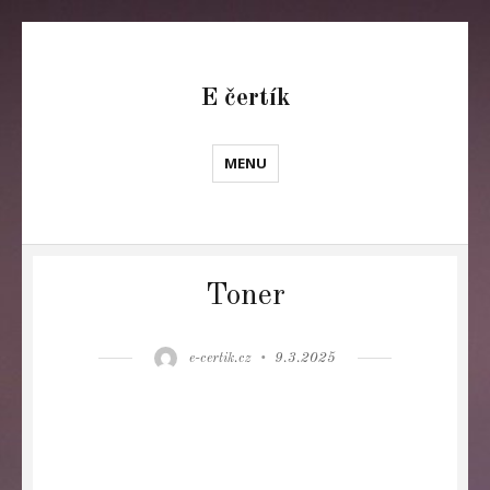
E čertík
MENU
Toner
Author
Posted
e-certik.cz
9.3.2025
on