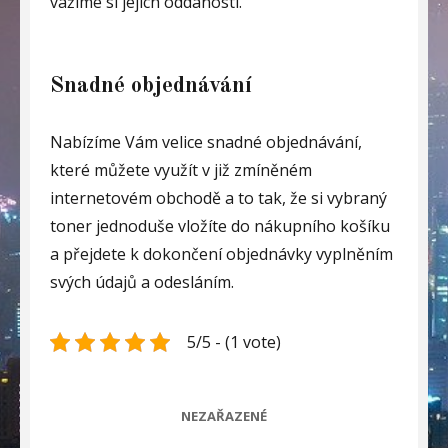
vážíme si jejich oddanosti.
Snadné objednávání
Nabízíme Vám velice snadné objednávání,
které můžete využít v již zmíněném
internetovém obchodě a to tak, že si vybraný
toner
jednoduše vložíte do nákupního košíku
a přejdete k dokončení objednávky vyplněním
svých údajů a odesláním.
5/5 - (1 vote)
CATEGORIES
NEZAŘAZENÉ