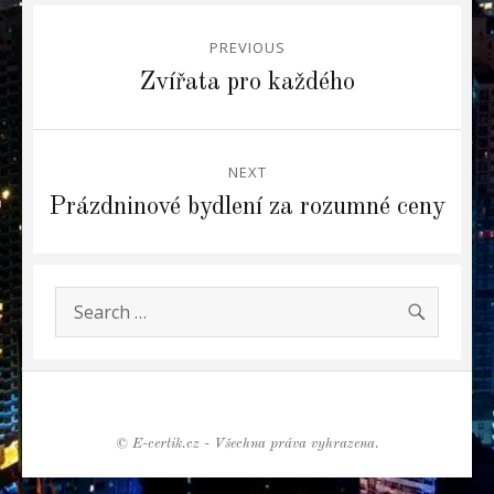
Navigace
PREVIOUS
pro
Previous
Zvířata pro každého
post:
příspěvek
NEXT
Next
Prázdninové bydlení za rozumné ceny
post:
SEARC
Search
for:
© E-certik.cz - Všechna práva vyhrazena.