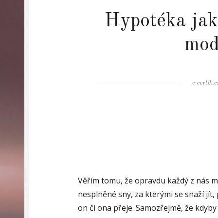
Hypotéka jak
mod
Author
e-certik.c
Věřím tomu, že opravdu každý z nás má v
nesplněné sny, za kterými se snaží jít, 
on či ona přeje. Samozřejmě, že kdyby s