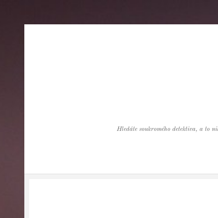
Hledáte soukromého detektiva, a to nik