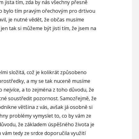
 jista tím, zda by nás všechny přesně
oto bylo tím pravým ořechovým pro drtivou
avil, je nutné vědět, že občas musíme
en tak si můžeme být jisti tím, že jsem na
mi složitá, což je kolikrát způsobeno
 prostředky, a my se tak nuceně musíme
 nejvíce, a to zejména z toho důvodu, že
 nutné soustředit pozornost. Samozřejmě, že
odnikne většina z vás, avšak já osobně si
chny problémy vymyslet to, co by vám ze
 důvodu, že základem úspěšného života je
 vám tedy ze srdce doporučila využití