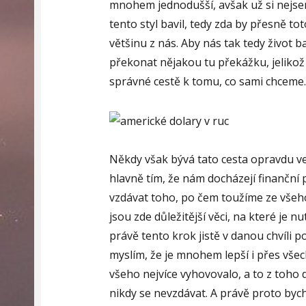
mnohem jednodušší, avšak už si nejsem
tento styl bavil, tedy zda by přesně t
většinu z nás. Aby nás tak tedy život b
překonat nějakou tu překážku, jelikož j
správné cestě k tomu, co sami chceme.
Někdy však bývá tato cesta opravdu vel
hlavně tím, že nám docházejí finanční
vzdávat toho, po čem toužíme ze všeho
jsou zde důležitější věci, na které je
právě tento krok jistě v danou chvíli p
myslím, že je mnohem lepší i přes vše
všeho nejvíce vyhovovalo, a to z toho
nikdy se nevzdávat. A právě proto bych