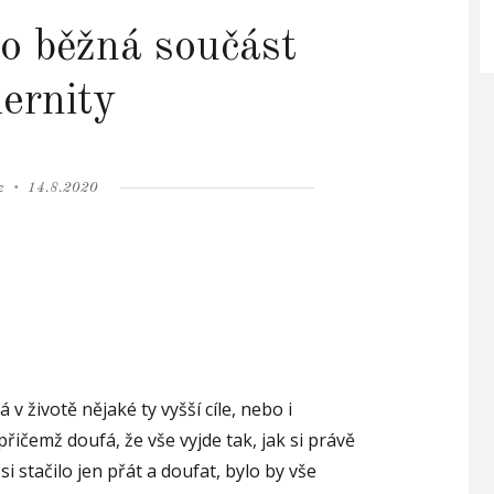
o běžná součást
ernity
Posted
z
14.8.2020
on
 životě nějaké ty vyšší cíle, nebo i
přičemž doufá, že vše vyjde tak, jak si právě
i stačilo jen přát a doufat, bylo by vše