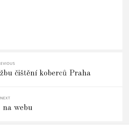
REVIOUS
užbu čištění koberců Praha
NEXT
j na webu