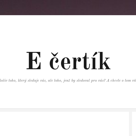
E čertík
oliv toho, který sleduje vás, ale toho, jenž by sledoval pro vás? A chcete o tom 