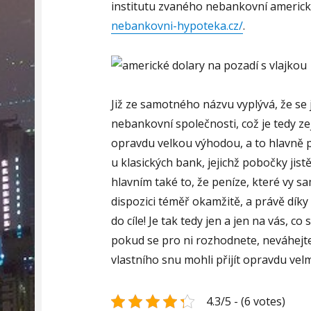
institutu zvaného nebankovní americ
nebankovni-hypoteka.cz/
.
Již ze samotného názvu vyplývá, že se 
nebankovní společnosti, což je tedy 
opravdu velkou výhodou, a to hlavně p
u klasických bank, jejichž pobočky jist
hlavním také to, že peníze, které vy sa
dispozici téměř okamžitě, a právě dík
do cíle! Je tak tedy jen a jen na vás, 
pokud se pro ni rozhodnete, neváhejte 
vlastního snu mohli přijít opravdu velm
4.3/5 - (6 votes)