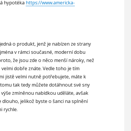
ká hypotéka
https://www.americka-
jedná o produkt, jenž je nabízen ze strany
zejména v rámci současné, moderní dobu
roto, že jsou zde o něco menší nároky, než
ě velmi dobře znáte. Vedle toho je tím
mi jistě velmi nutně potřebujete, máte k
y tomu tak tedy můžete dotáhnout své sny
co s výše zmíněnou nabídkou uděláte, avšak
dlouho, jelikož byste o šanci na splnění
i rychle.