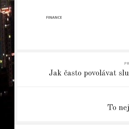
CATEGORIES
FINANCE
Navigace
P
pro
Previous
Jak často povolávat sl
post:
příspěvek
Next
To ne
post: