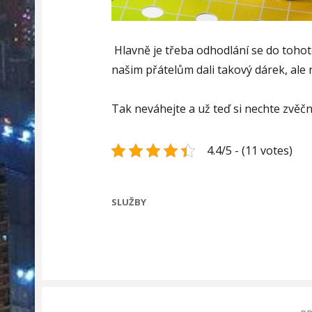
Hlavně je třeba odhodlání se do tohot
našim přátelům dali takový dárek, ale 
Tak neváhejte a už teď si nechte zvěčn
4.4/5 - (11 votes)
CATEGORIES
SLUŽBY
Navigace