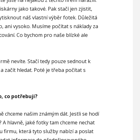
e jistě na nějakou z těchto firem narazili.
skárny jako takové. Pak stačí jen zjistit,
vytisknout náš vlastní výběr fotek. Důležitá
ko, ani vysoko. Musíme počítat s náklady za
acování. Co bychom pro naše blízké ale
irmě nevíte. Stačí tedy pouze sednout k
 a začít hledat. Poté je třeba počítat s
, co potřebuji?
ně chceme našim známým dát. Jestli se hodí
? A hlavně, jaké fotky tam chceme nechat
u firmu, která tyto služby nabízí a poslat