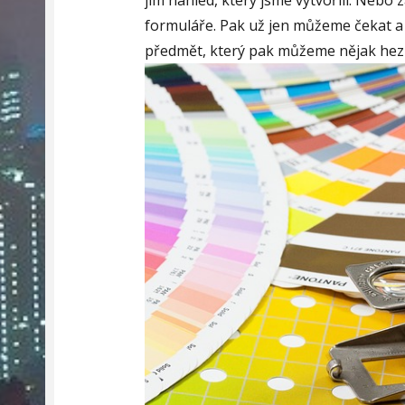
jim náhled, který jsme vytvořili. Neb
formuláře. Pak už jen můžeme čekat a
předmět, který pak můžeme nějak hezk