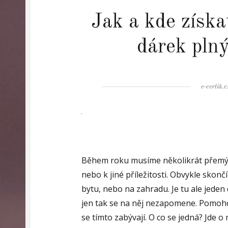
Jak a kde získa
dárek pln
Author
e-certik.c
Během roku musíme několikrát přemýšl
nebo k jiné příležitosti. Obvykle skon
bytu, nebo na zahradu. Je tu ale jeden 
jen tak se na něj nezapomene. Pomoho
se tímto zabývají. O co se jedná? Jde