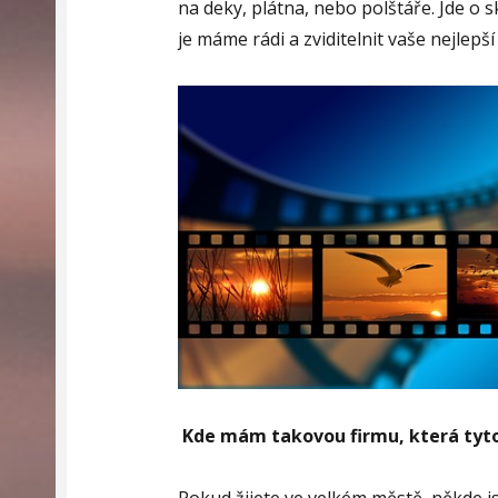
na deky, plátna, nebo polštáře. Jde o 
je máme rádi a zviditelnit vaše nejlepší 
Kde mám takovou firmu, která tyto 