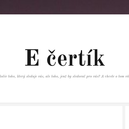
E čertík
oliv toho, který sleduje vás, ale toho, jenž by sledoval pro vás? A chcete o tom 