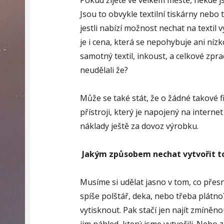
Pokud žijete ve velkém městě, někde jst
Jsou to obvykle textilní tiskárny nebo ti
jestli nabízí možnost nechat na textil 
je i cena, která se nepohybuje ani níz
samotný textil, inkoust, a celkové zpr
neudělali že?
Může se také stát, že o žádné takové f
přístroji, který je napojený na internet
náklady ještě za dovoz výrobku.
Jakým způsobem nechat vytvořit to
Musíme si udělat jasno v tom, co přes
spíše polštář, deka, nebo třeba plátno
vytisknout. Pak stačí jen najít zmíněno