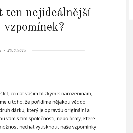
t ten nejideálnější
ý vzpomínek?
Posted
z
22.6.2019
on
et, co dát vašim blízkým k narozeninám,
číme u toho, že pořídíme nějakou věc do
druh dárku, který je opravdu originální a
u vám s tím společnosti, nebo firmy, které
 o možnost nechat vytisknout naše vzpomínky