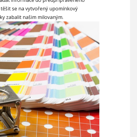
o zadat informace do předpřipraveného
 těšit se na vytvořený upomínkový
y zabalit našim milovaným.