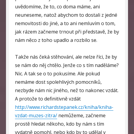
uvědomíme, že to, co doma máme, ani
neuneseme, natož abychom to dostali z jedné
nemovitosti do jiné, a to ani nemluvím o tom,
jak rázem začneme trnout při představě, že by
nám něco z toho upadlo a rozbilo se.
Takže nás čeká stěhování, ale nelze říci, že by
se nám do něj chtělo. Jenže co s tím naděláme?
Nic. A tak se o to pokusíme. Ale pokud
nemáme dost spolehlivých pomocníků,
nezbyde nám nic jiného, než to nakonec vzdát.
A protože to definitivně vzdát
http://www.richardstepanek.cz/kniha/kniha-
vzdat-muzes-zitra/
nemůžeme, začneme
prostě hledat někoho, kdo by nám s tím
vydatně pomohl, nebo kdo by to udělal v