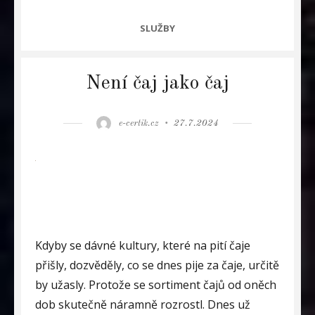
CATEGORIES
SLUŽBY
Není čaj jako čaj
Author
Posted
e-certik.cz
27.7.2024
on
Kdyby se dávné kultury, které na pití čaje
přišly, dozvěděly, co se dnes pije za čaje, určitě
by užasly. Protože se sortiment čajů od oněch
dob skutečně náramně rozrostl. Dnes už