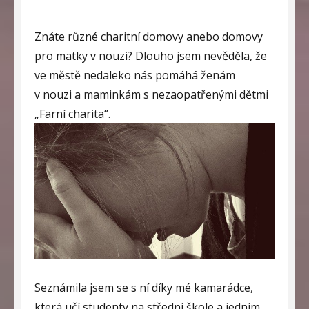
Znáte různé charitní domovy anebo domovy
pro matky v nouzi? Dlouho jsem nevěděla, že
ve městě nedaleko nás pomáhá ženám
v nouzi a maminkám s nezaopatřenými dětmi
„Farní charita“.
Seznámila jsem se s ní díky mé kamarádce,
která učí studenty na střední škole a jedním