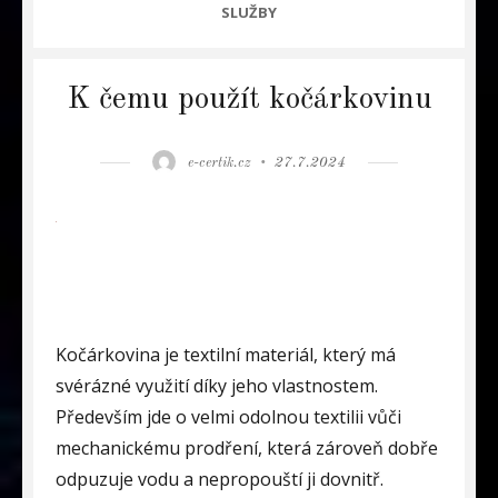
CATEGORIES
SLUŽBY
K čemu použít kočárkovinu
Author
Posted
e-certik.cz
27.7.2024
on
Kočárkovina je textilní materiál, který má
svérázné využití díky jeho vlastnostem.
Především jde o velmi odolnou textilii vůči
mechanickému prodření, která zároveň dobře
odpuzuje vodu a nepropouští ji dovnitř.