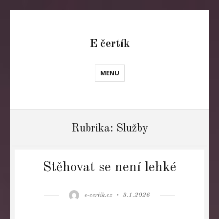
E čertík
MENU
Rubrika:
Služby
Stěhovat se není lehké
Author
Posted
e-certik.cz
3.1.2026
on