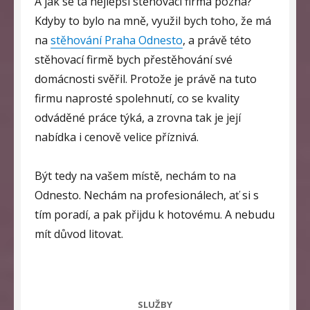
A jak se ta nejlepší stěhovací firma pozná?
Kdyby to bylo na mně, využil bych toho, že má
na
stěhování Praha Odnesto
, a právě této
stěhovací firmě bych přestěhování své
domácnosti svěřil. Protože je právě na tuto
firmu naprosté spolehnutí, co se kvality
odváděné práce týká, a zrovna tak je její
nabídka i cenově velice příznivá.
Být tedy na vašem místě, nechám to na
Odnesto. Nechám na profesionálech, ať si s
tím poradí, a pak přijdu k hotovému. A nebudu
mít důvod litovat.
CATEGORIES
SLUŽBY