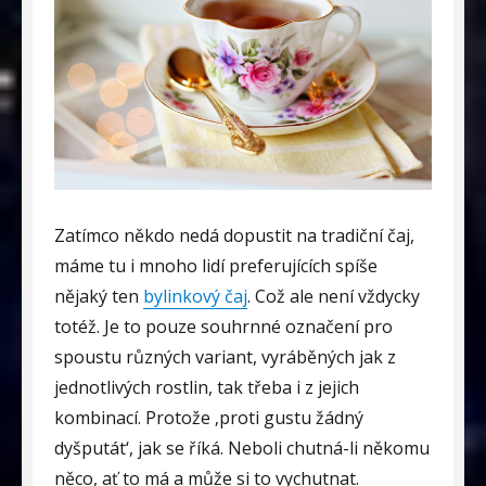
Zatímco někdo nedá dopustit na tradiční čaj,
máme tu i mnoho lidí preferujících spíše
nějaký ten
bylinkový čaj
. Což ale není vždycky
totéž. Je to pouze souhrnné označení pro
spoustu různých variant, vyráběných jak z
jednotlivých rostlin, tak třeba i z jejich
kombinací. Protože ‚proti gustu žádný
dyšputát‘, jak se říká. Neboli chutná-li někomu
něco, ať to má a může si to vychutnat.