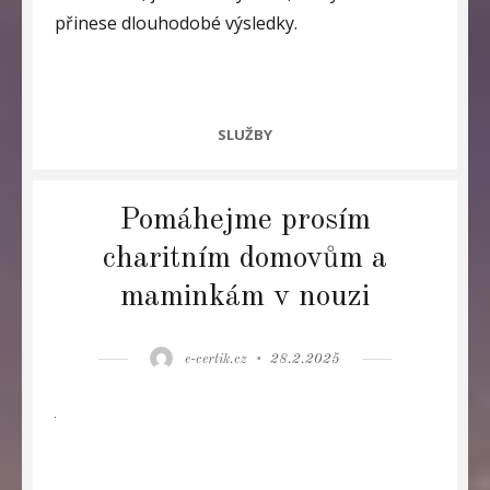
přinese dlouhodobé výsledky.
CATEGORIES
SLUŽBY
Pomáhejme prosím
charitním domovům a
maminkám v nouzi
Author
Posted
e-certik.cz
28.2.2025
on