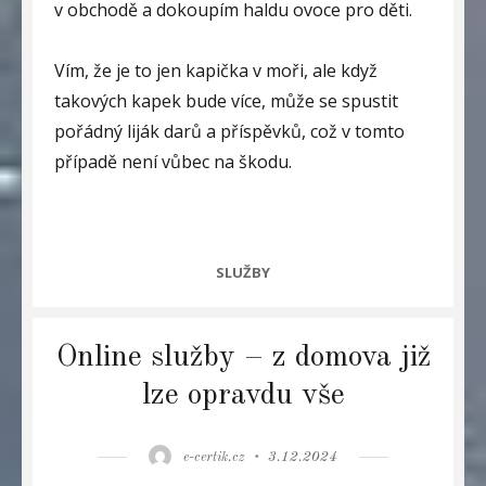
v obchodě a dokoupím haldu ovoce pro děti.
Vím, že je to jen kapička v moři, ale když
takových kapek bude více, může se spustit
pořádný liják darů a příspěvků, což v tomto
případě není vůbec na škodu.
CATEGORIES
SLUŽBY
Online služby – z domova již
lze opravdu vše
Author
Posted
e-certik.cz
3.12.2024
on