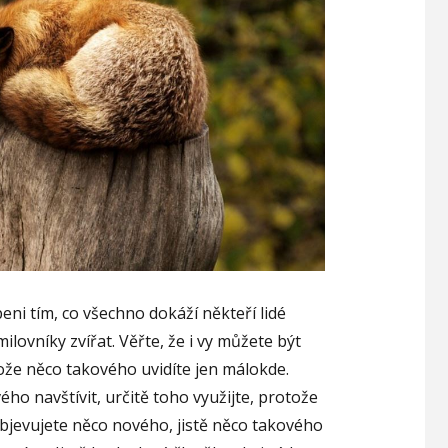
eni tím, co všechno dokáží někteří lidé
milovníky zvířat.
Věřte, že i vy můžete být
ože něco takového uvidíte jen málokde.
o navštívit, určitě toho využijte, protože
bjevujete něco nového, jistě něco takového