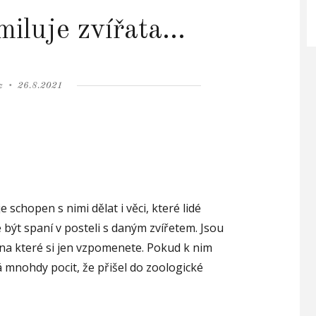
miluje zvířata…
Posted
z
26.8.2021
on
je schopen s nimi dělat i věci, které lidé
být spaní v posteli s daným zvířetem.
Jsou
, na které si jen vzpomenete. Pokud k nim
 mnohdy pocit, že přišel do zoologické