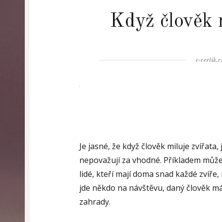
Když člověk 
Author
e-certik.c
Je jasné, že když člověk miluje zvířata, 
nepovažují za vhodné. Příkladem může 
lidé, kteří mají doma snad každé zvíře
jde někdo na návštěvu, daný člověk má
zahrady.