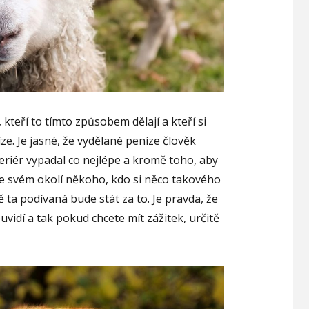
kteří to tímto způsobem dělají a kteří si
íze.
Je jasné, že vydělané peníze člověk
xteriér vypadal co nejlépe a kromě toho, aby
ve svém okolí někoho, kdo si něco takového
stě ta podívaná bude stát za to. Je pravda, že
vidí a tak pokud chcete mít zážitek, určitě