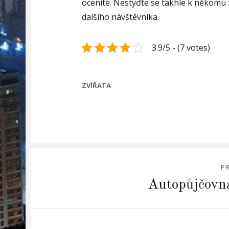
oceníte. Nestyďte se takhle k někomu z
dalšího návštěvníka.
3.9/5 - (7 votes)
CATEGORIES
ZVÍŘATA
Navigace
P
pro
Previous
Autopůjčovn
post:
příspěvek