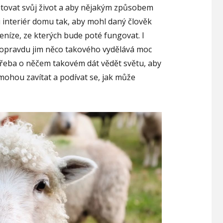
ětovat svůj život a aby nějakým způsobem
i interiér domu tak, aby mohl daný člověk
peníze, ze kterých bude poté fungovat. I
 opravdu jim něco takového vydělává moc
otřeba o něčem takovém dát vědět světu, aby
m mohou zavítat a podívat se, jak může