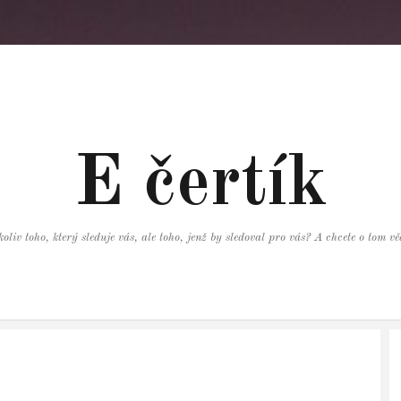
E čertík
oliv toho, který sleduje vás, ale toho, jenž by sledoval pro vás? A chcete o tom 