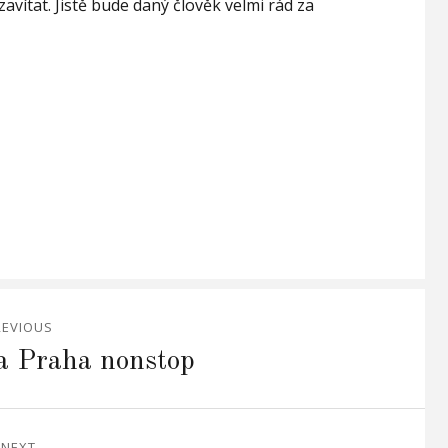
avítat. Jistě bude daný člověk velmi rád za
REVIOUS
a Praha nonstop
NEXT