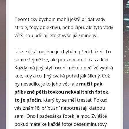
Teoreticky bychom mohli ještě přidat vady
stroje, tedy objektivu, nebo čipu, ale tyto vady
většinou udělají efekt výše již zmíněný.
Jak se říká, nejlépe je chybám předcházet. To
samozřejmě lze, ale pouze máte-li čas a klid.
Každý má jiný styl focení, někdo pečlivě vybírá
kde, kdy a co. Jiný cvaká pořád jak šílený. Což
by nevadilo, je to jeho věc, ale
mučit pak
příbuzné pětistovkou nekvalitních fotek,
to je přečin
, který by se měl trestat. Pokud
vás známí či příbuzní nepotrestají klatbou
sami. Ono i padesátka fotek je moc. Zvláště
pokud máte ke každé fotce desetiminutový