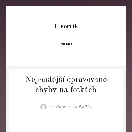
E čertík
MENU
Nejčastější opravované
chyby na fotkách
Author
Posted
e-certik.cz
12.6.2019
on