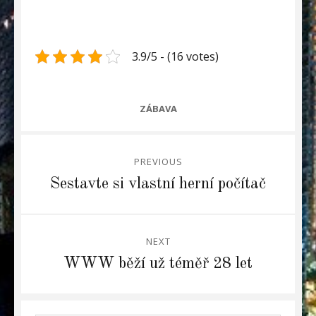
3.9/5 - (16 votes)
CATEGORIES
ZÁBAVA
Navigace
PREVIOUS
pro
Previous
Sestavte si vlastní herní počítač
post:
příspěvek
NEXT
Next
WWW běží už téměř 28 let
post: