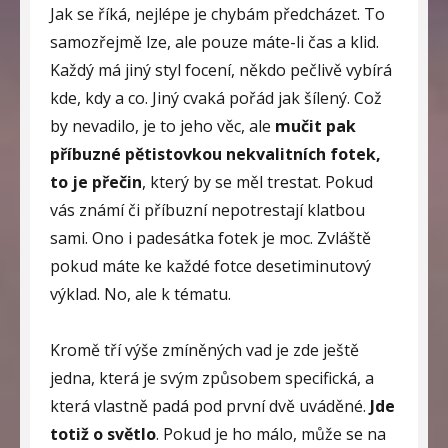
Jak se říká, nejlépe je chybám předcházet. To
samozřejmě lze, ale pouze máte-li čas a klid.
Každý má jiný styl focení, někdo pečlivě vybírá
kde, kdy a co. Jiný cvaká pořád jak šílený. Což
by nevadilo, je to jeho věc, ale
mučit pak
příbuzné pětistovkou nekvalitních fotek,
to je přečin
, který by se měl trestat. Pokud
vás známí či příbuzní nepotrestají klatbou
sami. Ono i padesátka fotek je moc. Zvláště
pokud máte ke každé fotce desetiminutový
výklad. No, ale k tématu.
Kromě tří výše zmíněných vad je zde ještě
jedna, která je svým způsobem specifická, a
která vlastně padá pod první dvě uváděné.
Jde
totiž o světlo
. Pokud je ho málo, může se na