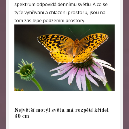
spektrum odpovídá dennímu světlu. A co se
týče vyhřívání a chlazení prostoru, jsou na
tom zas lépe podzemní prostory.
Největší motýl světa má rozpětí křídel
30 cm