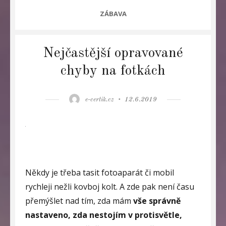
CATEGORIES
ZÁBAVA
Nejčastější opravované
chyby na fotkách
Author
Posted
e-certik.cz
12.6.2019
on
Někdy je třeba tasit fotoaparát či mobil
rychleji nežli kovboj kolt. A zde pak není času
přemýšlet nad tím, zda mám
vše správně
nastaveno, zda nestojím v protisvětle,