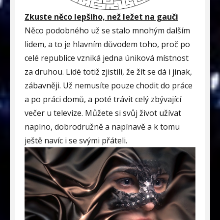
Zkuste něco lepšího, než ležet na gauči
Něco podobného už se stalo mnohým dalším
lidem, a to je hlavním důvodem toho, proč po
celé republice vzniká jedna úniková místnost
za druhou. Lidé totiž zjistili, že žít se dá i jinak,
zábavněji. Už nemusíte pouze chodit do práce
a po práci domů, a poté trávit celý zbývající
večer u televize. Můžete si svůj život užívat
naplno, dobrodružně a napínavě a k tomu
ještě navíc i se svými přáteli.