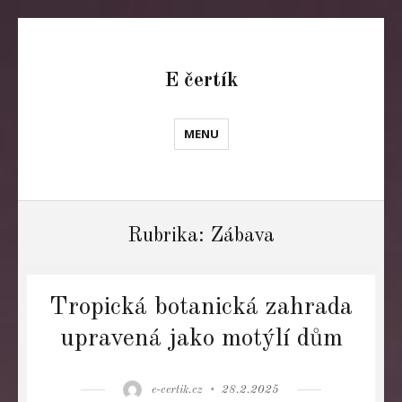
E čertík
MENU
Rubrika:
Zábava
Tropická botanická zahrada
upravená jako motýlí dům
Author
Posted
e-certik.cz
28.2.2025