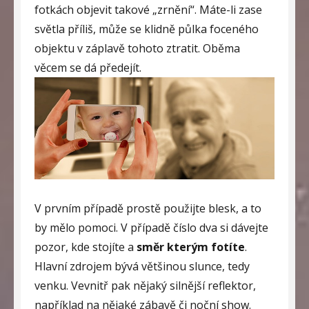
fotkách objevit takové „zrnění“. Máte-li zase
světla příliš, může se klidně půlka foceného
objektu v záplavě tohoto ztratit. Oběma
věcem se dá předejít.
V prvním případě prostě použijte blesk, a to
by mělo pomoci. V případě číslo dva si dávejte
pozor, kde stojíte a
směr kterým fotíte
.
Hlavní zdrojem bývá většinou slunce, tedy
venku. Vevnitř pak nějaký silnější reflektor,
například na nějaké zábavě či noční show.