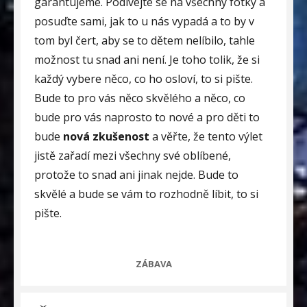
garantujeme. Podívejte se na všechny fotky a
posuďte sami, jak to u nás vypadá a to by v
tom byl čert, aby se to dětem nelíbilo, tahle
možnost tu snad ani není. Je toho tolik, že si
každý vybere něco, co ho osloví, to si pište.
Bude to pro vás něco skvělého a něco, co
bude pro vás naprosto to nové a pro děti to
bude
nová zkušenost
a věřte, že tento výlet
jistě zařadí mezi všechny své oblíbené,
protože to snad ani jinak nejde. Bude to
skvělé a bude se vám to rozhodně líbit, to si
pište.
CATEGORIES
ZÁBAVA