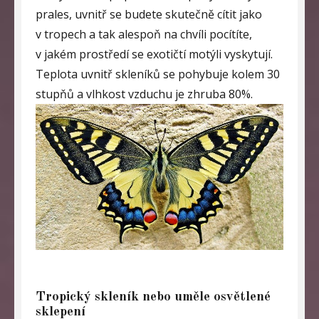
prales, uvnitř se budete skutečně cítit jako
v tropech a tak alespoň na chvíli pocítíte,
v jakém prostředí se exotičtí motýli vyskytují.
Teplota uvnitř skleníků se pohybuje kolem 30
stupňů a vlhkost vzduchu je zhruba 80%.
Tropický skleník nebo uměle osvětlené
sklepení