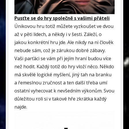
Pusťte se do hry společně s vašimi přáteli
Únikovou hru totiž můžete vyzkoušet ve dvou
až v pěti lidech, a někdy i v šesti. Záleží, o
jakou konkrétní hru jde. Ale nikdy na ni člověk
nebude sám, což je zárukou dobré zábavy.
Vaši parťáci se vám při jejím hraní budou více
než hodit. Každý totiž do hry vloží něco. Někdo
má skvělé logické myšlení, jiný tah na branku
a řemeslnou zručnost a ten další třeba umí
ostatní vyhecovat k nevšedním výkonům. Svou
důležitou roli si v takové hře zkrátka každý
najde.