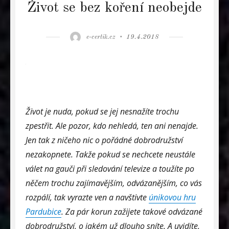
Život se bez koření neobejde
Author
Posted
e-certik.cz
19.4.2018
on
Život je nuda, pokud se jej nesnažíte trochu
zpestřit. Ale pozor, kdo nehledá, ten ani nenajde.
Jen tak z ničeho nic o pořádné dobrodružství
nezakopnete. Takže pokud se nechcete neustále
válet na gauči při sledování televize a toužíte po
něčem trochu zajímavějším, odvázanějším, co vás
rozpálí, tak vyrazte ven a navštivte
únikovou hru
Pardubice
. Za pár korun zažijete takové odvázané
dobrodružství, o jakém už dlouho sníte. A uvidíte,